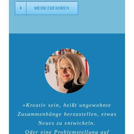
MEHR ERFAHREN
»Kreativ sein, heißt ungewohnte
Zusammenhänge herzustellen, etwas
Neues zu entwickeln.
Oder eine Problemstellung auf