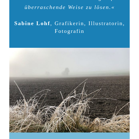
überraschende Weise zu lösen.«
Sabine Lohf
,
Grafikerin, Illustratorin,
Fotografin