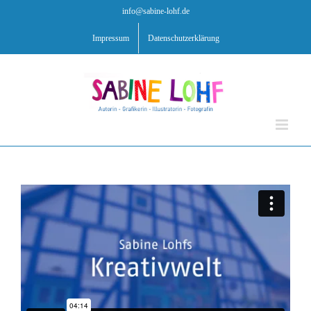
Zum
info@sabine-lohf.de
Inhalt
springen
Impressum
Datenschutzerklärung