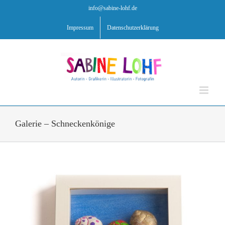
Zum
info@sabine-lohf.de
Inhalt
springen
Impressum
Datenschutzerklärung
Galerie – Schneckenkönige