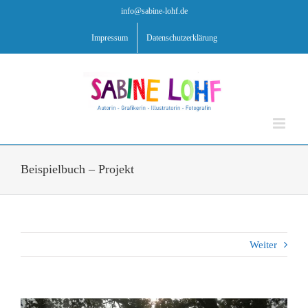
Zum
info@sabine-lohf.de
Inhalt
springen
Impressum
Datenschutzerklärung
Beispielbuch – Projekt
Weiter