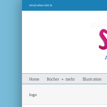
Zum
info@sabine-lohf.de
Inhalt
springen
Home
Bücher + mehr
Illustration
logo