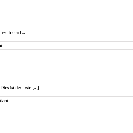
ive Ideen [...]
für
rt
Test
s ist der erste [...]
für
iviert
Hallo
Welt!