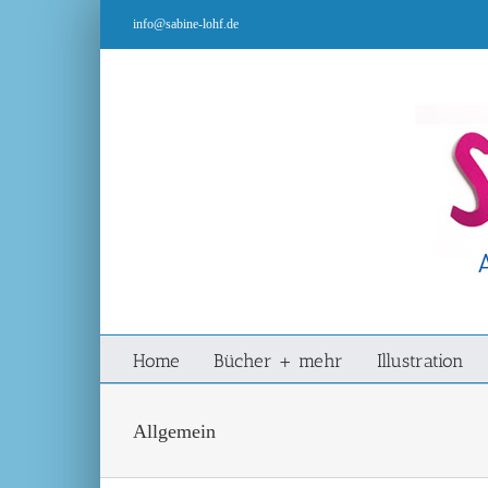
Zum
info@sabine-lohf.de
Inhalt
springen
Home
Bücher + mehr
Illustration
Allgemein